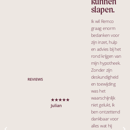
kunnen
slapen.
Ik wil Remco
graag enorm
bedanken voor
zijn inzet, hulp
en advies bij het
rond krijgen van
mijn hypotheek.
Zonder zijn
deskundigheid
REVIEWS
en toewijding
was het
waarschijnlijk
★★★★★
niet gelukt, ik
Julian
ben ontzettend
dankbaar voor
alles wat hij