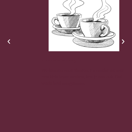
Persoonlijk
We kennen onze klanten. En omdat we met
een klein team werken, ken je ons ook. Dat
werkt heel aangenaam.