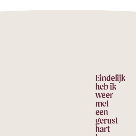
Eindelijk
heb ik
weer
g
met
een
gerust
hart