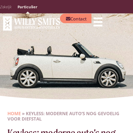
Zakelijk
Particulier
Contact
HOME
»
KEYLESS: MODERNE AUTO’S NOG GEVOELIG
VOOR DIEFSTAL
Keyless: moderne auto’s nog