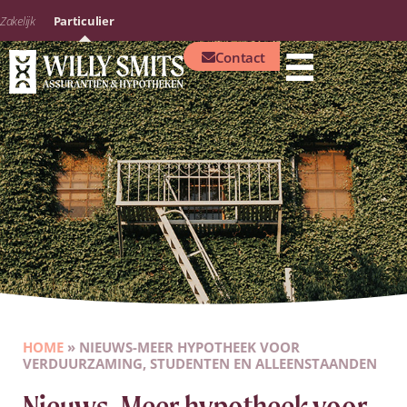
Zakelijk
Particulier
Contact
HOME
»
NIEUWS-MEER HYPOTHEEK VOOR
VERDUURZAMING, STUDENTEN EN ALLEENSTAANDEN
Nieuws-Meer hypotheek voor