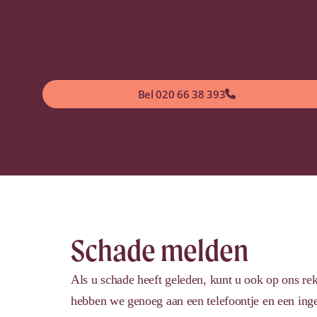
Telefoon
Bel ons voor een offerte. We nemen meteen je wensen
door en kunnen zo snel aan de slag voor je.
Bel 020 66 38 393
Schade melden
Als u schade heeft geleden, kunt u ook op ons re
hebben we genoeg aan een telefoontje en een ing