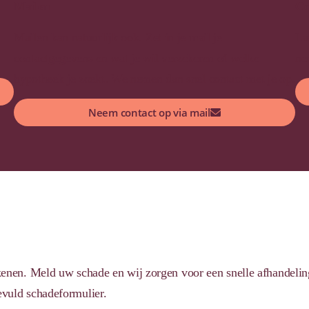
Mailen
Co
Mailen kan natuurlijk ook. Zet in je mail je
La
contactgegevens en wat je wil verzekeren of welke
ne
hypotheek je zoekt. We nemen dan snel contact met je op.
Neem contact op via mail
kenen. Meld uw schade en wij zorgen voor een snelle afhandelin
evuld schadeformulier.