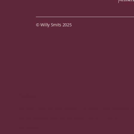
© Willy Smits 2025
Telefoon
Bel ons even om een schade te melden. Van maandag t
en met vrijdag zijn we van 8.30 uur tot 17.00 uur
bereikbaar.