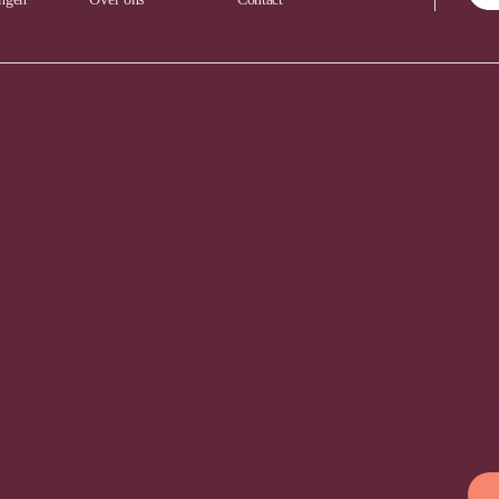
Schade melden
Schadeformulier
Spo
ot
Voor snelle afhandeling kun je het online schadeformulier
In 
gebruiken, of het schadeformulier met bijlagen (factuur,
536
foto’s, politieaangifte) per mail of post sturen.