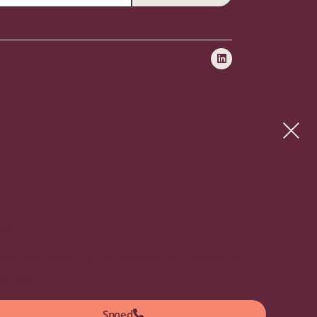
ed
geval van spoed zijn we bereikbaar op telefoon 06
2 0394.
Spoed